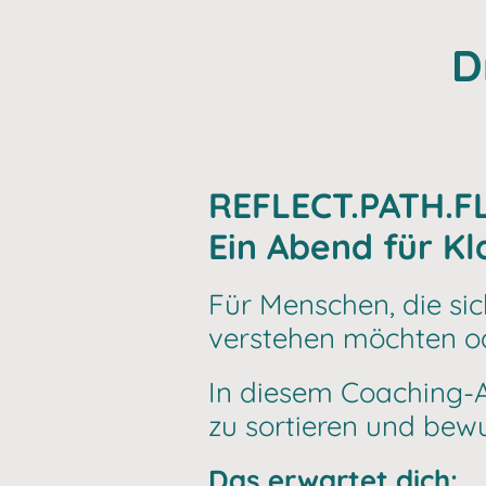
D
REFLECT.PATH.F
Ein Abend für Kl
Für Menschen, die sic
verstehen möchten od
In diesem Coaching-
zu sortieren und bew
Das erwartet dich: