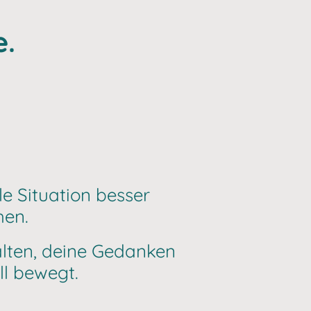
e.
le Situation besser
hen.
lten, deine Gedanken
l bewegt.