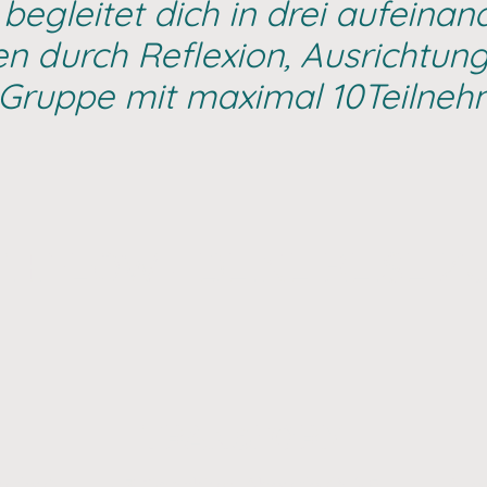
 begleitet dich in drei aufein
n durch Reflexion, Ausrichtu
en Gruppe mit maximal 10Teilne
H.FLOW - DEINE REISE Z
TRANSFORM
unden)
• 3 Coaching-Abende (à 2,5
• All