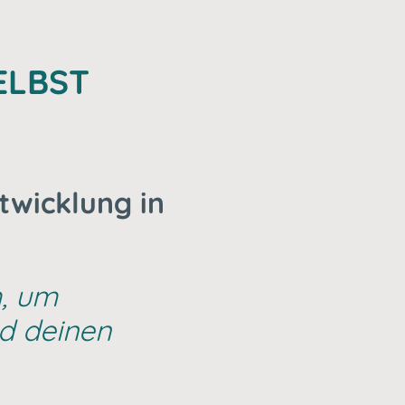
SELBST
ntwicklung in
, um
nd deinen