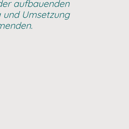
ander aufbauenden
ng und Umsetzung
hmenden.
U DIR SELBST
INTEGRATE
es aus dem Reflect.Path.Flow