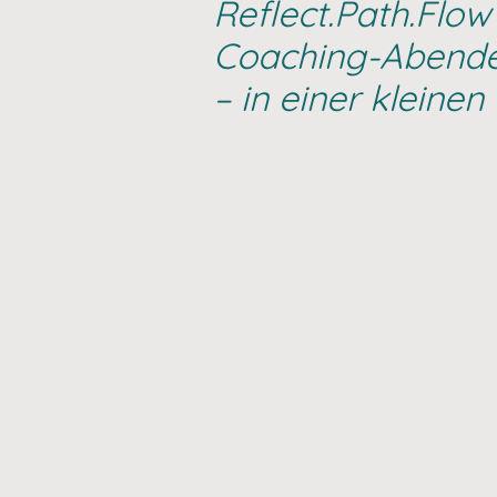
Reflect.Path.Flow
Coaching-Abende
– in einer klein
REFLECT.PAT
DISCOVER
• 1 Coaching-Abend (2,5 St