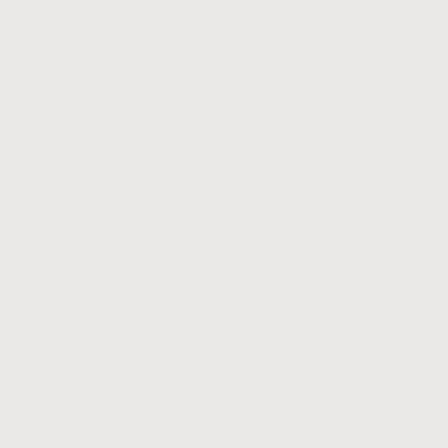
ngen
Stunden)
ehmung
• Reflect.Path.Flow Workbook
nen
• Übungen für die Zeit zwischen
• 2
den Terminen
• Austausch in einer festen
• 
Kleingruppe
dei
• Snacks & Getränke
Ents
u
209,- € inkl.
MwSt.