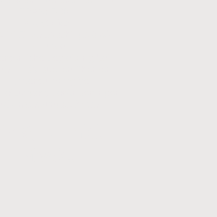
TRANSFORM
Zusätzlich:
 x 1:1 Einzelcoachings à 60
Minuten
Persönliche Begleitung bei
nen individuellen Themen
• Unterstützung bei
cheidungen, Veränderungen
nd Umsetzungsschritten
449,- € inkl.
MwSt.