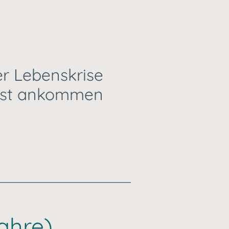
ner Lebenskrise
lbst ankommen
ahre)